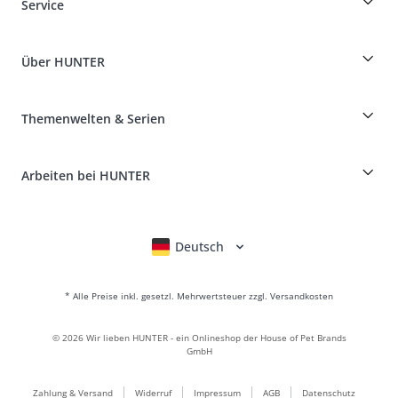
Service
Specials für Hundeprofis
Bestellungen als Gast
Dog Finder
Informationen zur Lieferung
Über HUNTER
Rassentabelle
Widerruf
Reisen mit Hund
Zahlung & Versand
myHUNTERclub
Tierkrankenversicherung
Produkte reklamieren und zurücksenden
Themenwelten & Serien
It*s a family Business
Kundenkonto
Retouren-Portal
HUNTER Ledermanufaktur
FAQ & Hilfe
Boons
Leder ist unsere Leidenschaft
Arbeiten bei HUNTER
BVB Dortmund
HUNTER Shop & Factory Outlet
Canadian Up
Fan Collection
FC Bayern München
Deutsch
English
Français
Italiano
Nederlands
Für kleine Hunde
Geschenkewelt
* Alle Preise inkl. gesetzl. Mehrwertsteuer zzgl. Versandkosten
Handtaschen
Hundebekleidung
©
2026
Wir lieben HUNTER - ein Onlineshop der House of Pet Brands
Hundefutter
GmbH
Lederwelt
Zahlung & Versand
Widerruf
Impressum
AGB
Datenschutz
LOVE