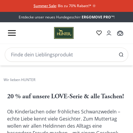
Summer Sale
: Bis zu 70% Rabatt!*
​
🌞
Entdecke unser neues Hundegeschirr
ERGOMOVE PRO™
!
Muttertag
Zum Muttertag
Wir lieben HUNTER
verschenke LIEBE
20 % auf unsere LOVE-Serie & alle Taschen!
Ob Kinderlachen oder fröhliches Schwanzwedeln – 
echte Liebe kennt viele Gesichter. Zum Muttertag 
wollen wir allen Heldinnen des Alltags eine 