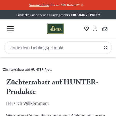
Summer Sale
: Bis zu 70% Rabatt!*
​
🌞
Entdecke unser neues Hundegeschirr
ERGOMOVE PRO™
!
Züchterrabatt auf HUNTER-Produkte
Züchterrabatt auf HUNTER-
Produkte
Herzlich Willkommen!
Wir unterstützen dich und deine Welpen bei ihrem 