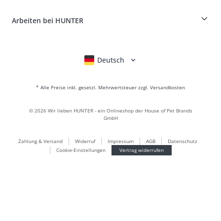
Retouren-Portal
HUNTER Ledermanufaktur
FAQ & Hilfe
Boons
Leder ist unsere Leidenschaft
Arbeiten bei HUNTER
BVB Dortmund
HUNTER Shop & Factory Outlet
Canadian Up
Fan Collection
FC Bayern München
Deutsch
English
Français
Italiano
Nederlands
Für kleine Hunde
Geschenkewelt
* Alle Preise inkl. gesetzl. Mehrwertsteuer zzgl. Versandkosten
Handtaschen
Hundebekleidung
©
2026
Wir lieben HUNTER - ein Onlineshop der House of Pet Brands
Hundefutter
GmbH
Lederwelt
Zahlung & Versand
Widerruf
Impressum
AGB
Datenschutz
LOVE
Cookie-Einstellungen
Vertrag widerrufen
Maldon
München
Nachhaltig
Newsletter Anmeldungen
Welpenwelt