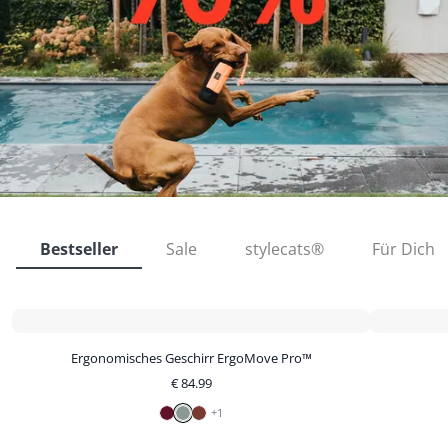
Bestseller
Sale
stylecats®
Für Dich
Ergonomisches Geschirr ErgoMove Pro™
€
84.99
+
1