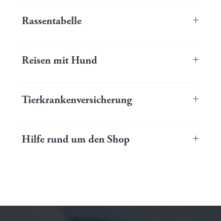
Du bist noch auf der Suche nach deinen passenden Begleiter?
Der Dogfinder kann dich bei deiner Entscheidung unterstützen.
+
Rassentabelle
Beliebte Hunderassen und ihre Merkmale auf einen Blick.
+
Reisen mit Hund
Tolle Reiseempfehlungen mit Hund vom Reisebüro TransGlobus
in Detmold.
+
Tierkrankenversicherung
Hier kannst du deinen Fellschatz optimal absichern!
+
Hilfe rund um den Shop
Hier findest du alle Hilfestellungen und Tipps rund um dein
Einkaufserlebnis.
Beliebte Fragen und Antworten findest du in unseren
FAQs.