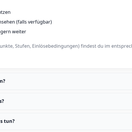
utzen
sehen (falls verfügbar)
gern weiter
 Punkte, Stufen, Einlösebedingungen) findest du im entsp
n?
s?
s tun?