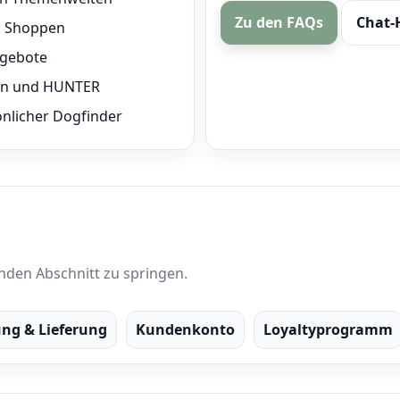
Zu den FAQs
Chat-
s Shoppen
ngebote
zen und HUNTER
önlicher Dogfinder
nden Abschnitt zu springen.
ung & Lieferung
Kundenkonto
Loyaltyprogramm