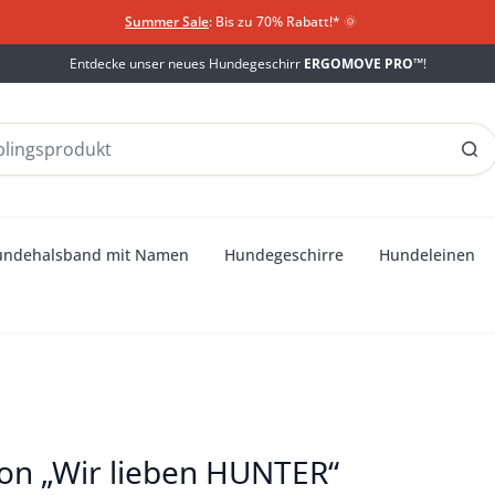
Summer Sale
: Bis zu 70% Rabatt!*
​
🌞
Entdecke unser neues Hundegeschirr
ERGOMOVE PRO™
!
undehalsband mit Namen
Hundegeschirre
Hundeleinen
von „Wir lieben HUNTER“