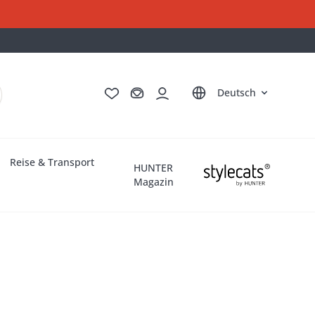
English
Français
Italiano
Nederlands
Deutsch
Reise & Transport
HUNTER
Magazin