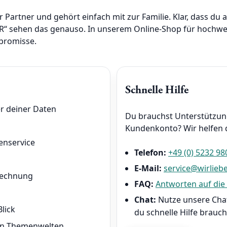
er Partner und gehört einfach mit zur Familie. Klar, dass du
“ sehen das genauso. In unserem Online-Shop für hochwer
promisse.
Schnelle Hilfe
r deiner Daten
Du brauchst Unterstützung
Kundenkonto? Wir helfen d
enservice
Telefon:
+49 (0) 5232 98
E-Mail:
service@wirlieb
 Rechnung
FAQ:
Antworten auf die
Chat:
Nutze unsere Chat
lick
du schnelle Hilfe brauch
den Themenwelten