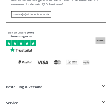
Ansonsten sind wir gerade mit den Hunden spazieren oder auf
unserem Hundeplatz.
😍
Schreib uns!
service[at]wirliebenhunter.de
Sieh dir unsere
20466
Bewertungen
an
Bestellung & Versand
Züchterrabatt auf HUNTER-Produkte
Service
Specials für Hundeprofis
Bestellungen als Gast