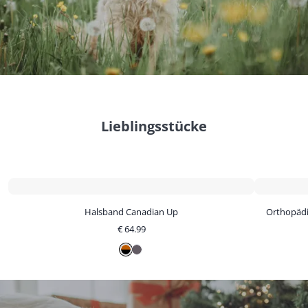
Lieblingsstücke
Halsband Canadian Up
Orthopädi
€
64.99