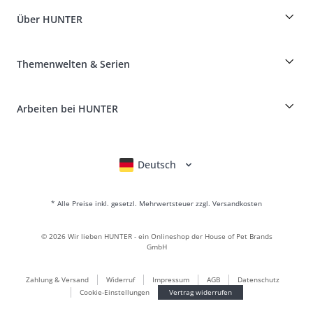
Dog Finder
Informationen zur Lieferung
Über HUNTER
Rassentabelle
Widerruf
Reisen mit Hund
Zahlung & Versand
myHUNTERclub
Tierkrankenversicherung
Produkte reklamieren und zurücksenden
Themenwelten & Serien
It*s a family Business
Kundenkonto
Retouren-Portal
HUNTER Ledermanufaktur
FAQ & Hilfe
Boons
Leder ist unsere Leidenschaft
Arbeiten bei HUNTER
BVB Dortmund
HUNTER Shop & Factory Outlet
Canadian Up
Fan Collection
FC Bayern München
Deutsch
English
Français
Italiano
Nederlands
Für kleine Hunde
Geschenkewelt
* Alle Preise inkl. gesetzl. Mehrwertsteuer zzgl. Versandkosten
Handtaschen
Hundebekleidung
©
2026
Wir lieben HUNTER - ein Onlineshop der House of Pet Brands
Hundefutter
GmbH
Lederwelt
Zahlung & Versand
Widerruf
Impressum
AGB
Datenschutz
LOVE
Cookie-Einstellungen
Vertrag widerrufen
Maldon