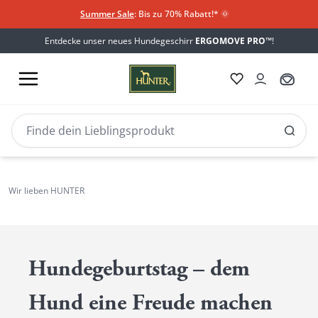
Summer Sale
: Bis zu 70% Rabatt!*
​
🌞
Entdecke unser neues Hundegeschirr
ERGOMOVE PRO™
!
Geschenke
Geschenkewelt
für
Wir lieben HUNTER
Geschenke für Hund & Halter
Hunde
Hundegeburtstag – dem
Hund eine Freude machen