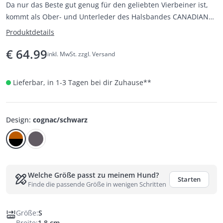
Da nur das Beste gut genug für den geliebten Vierbeiner ist,
kommt als Ober- und Unterleder des Halsbandes CANADIAN
UP doppelt gebuggtes Premiumleder zum Einsatz.
Produktdetails
€
64.99
inkl. MwSt. zzgl. Versand
Lieferbar, in 1-3 Tagen bei dir Zuhause
**
Design
:
cognac/schwarz
Welche Größe passt zu meinem Hund?
Starten
Finde die passende Größe in wenigen Schritten
Größe
:
S
Breite
:
1,8 cm