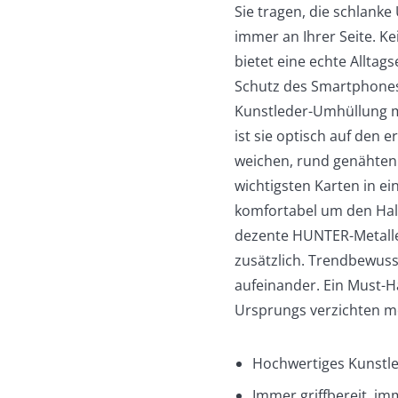
Sie tragen, die schlank
immer an Ihrer Seite. K
bietet eine echte Allta
Schutz des Smartphones
Kunstleder-Umhüllung m
ist sie optisch auf den e
weichen, rund genähten 
wichtigsten Karten in e
komfortabel um den Hals
dezente HUNTER-Metall
zusätzlich. Trendbewuss
aufeinander. Ein Must-Ha
Ursprungs verzichten mö
Hochwertiges Kunstle
Immer griffbereit, im