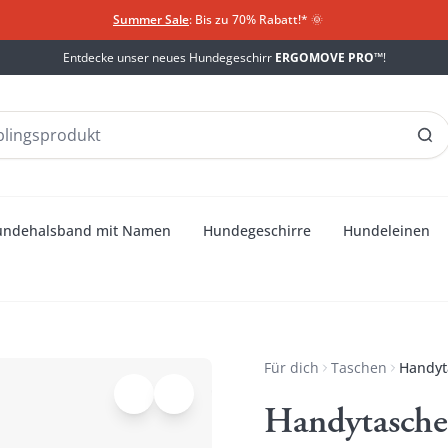
Summer Sale
: Bis zu 70% Rabatt!*
​
🌞
Entdecke unser neues Hundegeschirr
ERGOMOVE PRO™
!
undehalsband mit Namen
Hundegeschirre
Hundeleinen
Für dich
Taschen
Handyt
Handytasche