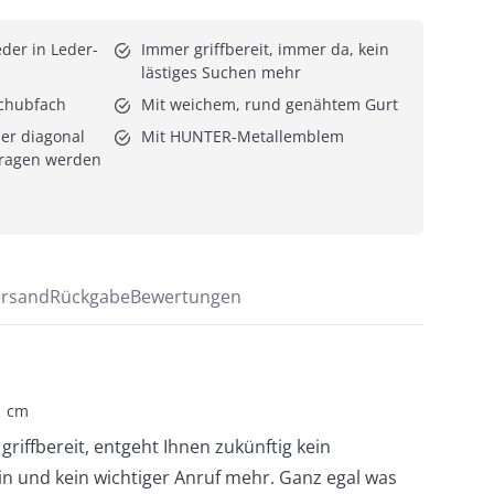
der in Leder-
Immer griffbereit, immer da, kein 
lästiges Suchen mehr
schubfach
Mit weichem, rund genähtem Gurt
r diagonal 
Mit HUNTER-Metallemblem
tragen werden
rsand
Rückgabe
Bewertungen
1 cm
iffbereit, entgeht Ihnen zukünftig kein
 und kein wichtiger Anruf mehr. Ganz egal was