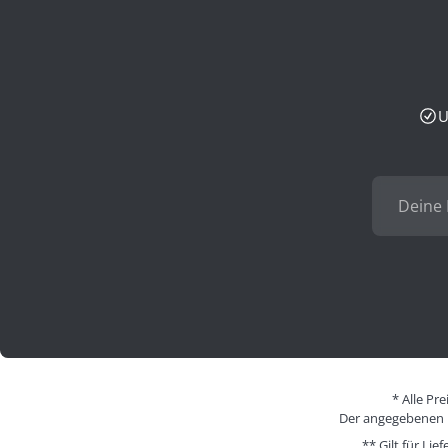
U
* Alle Pr
Der angegebenen Pr
** Gilt für Li