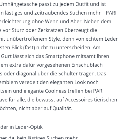
e Umhängetasche passt zu jedem Outfit und ist
ein lästiges und zeitraubendes Suchen mehr – PARI
gserleichterung ohne Wenn und Aber. Neben dem
 vor Sturz oder Zerkratzen überzeugt die
it unübertroffenem Style, denn von echtem Leder
rsten Blick (fast) nicht zu unterscheiden. Am
Gurt lässt sich das Smartphone mitsamt Ihren
inem extra dafür vorgesehenen Einschubfach
 oder diagonal über die Schulter tragen. Das
emblem veredelt den eleganten Look noch
tsein und elegante Coolness treffen bei PARI
ve für alle, die bewusst auf Accessoires tierischen
chten, nicht aber auf Qualität.
der in Leder-Optik
mer da, kein lästiges Suchen mehr