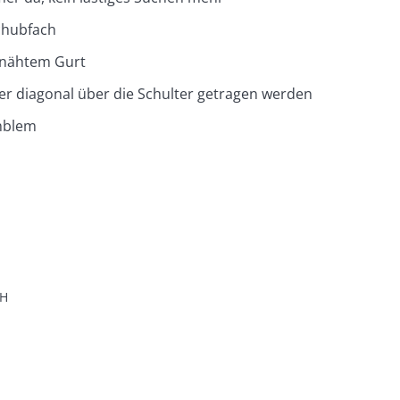
chubfach
enähtem Gurt
r diagonal über die Schulter getragen werden
mblem
H
