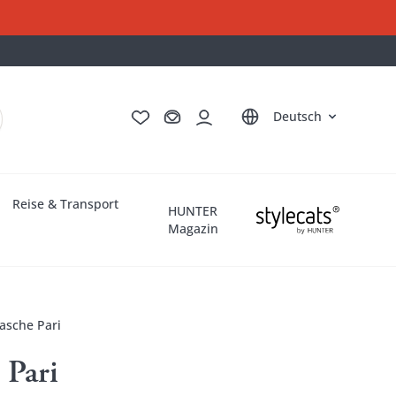
English
Français
Italiano
Nederlands
Deutsch
Reise & Transport
HUNTER
Magazin
asche Pari
 Pari