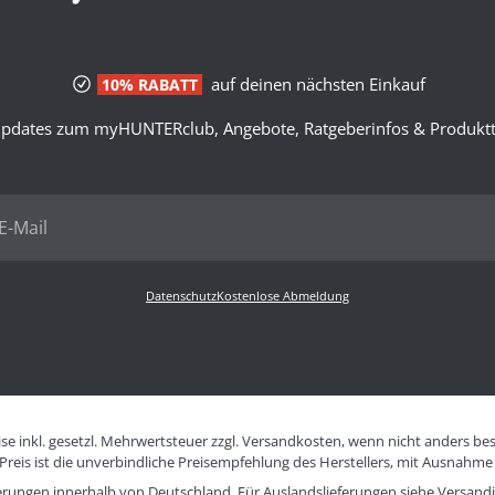
auf deinen nächsten Einkauf
10% RABATT
pdates zum myHUNTERclub, Angebote, Ratgeberinfos & Produktt
Datenschutz
Kostenlose Abmeldung
eise inkl. gesetzl. Mehrwertsteuer zzgl. Versandkosten, wenn nicht anders be
eis ist die unverbindliche Preisempfehlung des Herstellers, mit Ausnahme 
eferungen innerhalb von Deutschland. Für Auslandslieferungen siehe
Versand