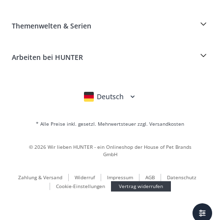
Widerruf
Reisen mit Hund
Zahlung & Versand
myHUNTERclub
Tierkrankenversicherung
Produkte reklamieren und zurücksenden
Themenwelten & Serien
It*s a family Business
Kundenkonto
Retouren-Portal
HUNTER Ledermanufaktur
FAQ & Hilfe
Boons
Leder ist unsere Leidenschaft
Arbeiten bei HUNTER
BVB Dortmund
HUNTER Shop & Factory Outlet
Canadian Up
Fan Collection
FC Bayern München
Deutsch
English
Français
Italiano
Nederlands
Für kleine Hunde
Geschenkewelt
* Alle Preise inkl. gesetzl. Mehrwertsteuer zzgl. Versandkosten
Handtaschen
Hundebekleidung
©
2026
Wir lieben HUNTER - ein Onlineshop der House of Pet Brands
Hundefutter
GmbH
Lederwelt
Zahlung & Versand
Widerruf
Impressum
AGB
Datenschutz
LOVE
Cookie-Einstellungen
Vertrag widerrufen
Maldon
München
Nachhaltig