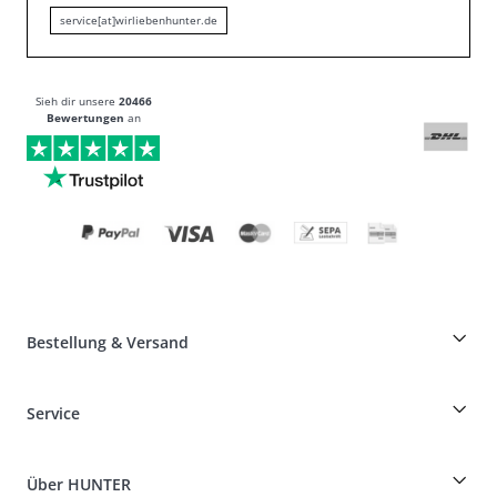
service[at]wirliebenhunter.de
Sieh dir unsere
20466
Bewertungen
an
Bestellung & Versand
Züchterrabatt auf HUNTER-Produkte
Service
Specials für Hundeprofis
Bestellungen als Gast
Dog Finder
Informationen zur Lieferung
Über HUNTER
Rassentabelle