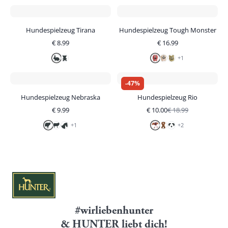
Hundespielzeug Tirana
Hundespielzeug Tough Monster
€
8.99
€
16.99
+
1
-
47
%
Hundespielzeug Nebraska
Hundespielzeug Rio
€
9.99
€
10.00
€
18.99
+
1
+
2
#wirliebenhunter
& HUNTER liebt dich!