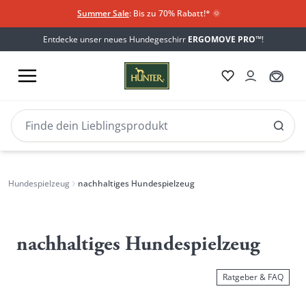
Summer Sale
: Bis zu 70% Rabatt!*
​
🌞
Entdecke unser neues Hundegeschirr
ERGOMOVE PRO™
!
Hundespielzeug
nachhaltiges Hundespielzeug
nachhaltiges Hundespielzeug
Ratgeber & FAQ