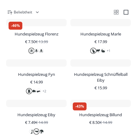
Beliebtheit
-
46
%
Hundespielzeug Florenz
Hundespielzeug Marle
€
7.50
€
13.99
€
17.99
+
1
Hundespielzeug Fyn
Hundespielzeug Schnüffelball
Eiby
€
14.99
€
15.99
+
2
-
43
%
Hundespielzeug Eiby
Hundespielzeug Billund
€
7.49
€
14.99
€
8.50
€
14.99