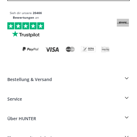
Sieh dir unsere
20466
Bewertungen
an
Bestellung & Versand
Züchterrabatt auf HUNTER-Produkte
Service
Specials für Hundeprofis
Bestellungen als Gast
Dog Finder
Informationen zur Lieferung
Über HUNTER
Rassentabelle
Widerruf
Reisen mit Hund
Zahlung & Versand
myHUNTERclub
Tierkrankenversicherung