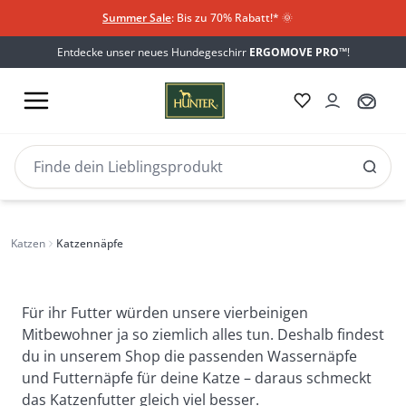
Summer Sale
: Bis zu 70% Rabatt!*
​
🌞
Entdecke unser neues Hundegeschirr
ERGOMOVE PRO™
!
Katzennäpfe
Katzen
Katzennäpfe
Für ihr Futter würden unsere vierbeinigen
Mitbewohner ja so ziemlich alles tun. Deshalb findest
du in unserem Shop die passenden Wassernäpfe
und Futternäpfe für deine Katze – daraus schmeckt
das Katzenfutter gleich viel besser.