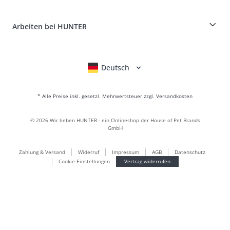
Kundenkonto
Retouren-Portal
HUNTER Ledermanufaktur
FAQ & Hilfe
Boons
Leder ist unsere Leidenschaft
Arbeiten bei HUNTER
BVB Dortmund
HUNTER Shop & Factory Outlet
Canadian Up
Fan Collection
FC Bayern München
Deutsch
English
Français
Italiano
Nederlands
Für kleine Hunde
Geschenkewelt
* Alle Preise inkl. gesetzl. Mehrwertsteuer zzgl. Versandkosten
Handtaschen
Hundebekleidung
©
2026
Wir lieben HUNTER - ein Onlineshop der House of Pet Brands
Hundefutter
GmbH
Lederwelt
Zahlung & Versand
Widerruf
Impressum
AGB
Datenschutz
LOVE
Cookie-Einstellungen
Vertrag widerrufen
Maldon
München
Nachhaltig
Newsletter Anmeldungen
Welpenwelt