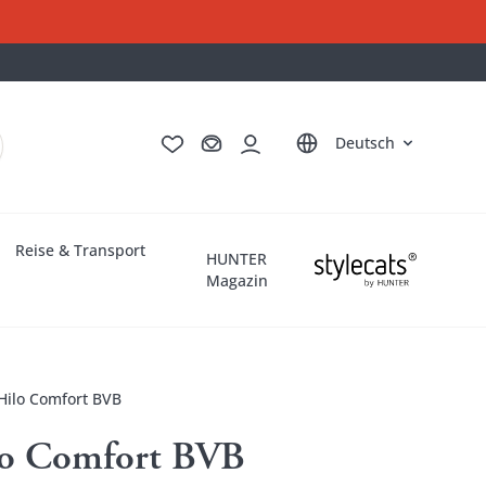
English
Français
Italiano
Nederlands
Deutsch
Reise & Transport
HUNTER
Magazin
Hilo Comfort BVB
lo Comfort BVB