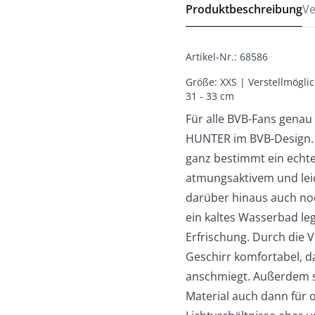
Produktbeschreibung
Ve
Artikel-Nr.
:
68586
Größe: XXS | Verstellmöglic
31 - 33 cm
Für alle BVB-Fans genau
HUNTER im BVB-Design. 
ganz bestimmt ein echte
atmungsaktivem und leic
darüber hinaus auch noc
ein kaltes Wasserbad le
Erfrischung. Durch die V
Geschirr komfortabel, 
anschmiegt. Außerdem so
Material auch dann für 