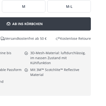
M
M-L
AB INS KÖRBCHEN
Versandkostenfrei ab 50 €
Kostenlose Retoure
ine bis 
3D-Mesh-Material: luftdurchlässig, 
im nassen Zustand mit 
Kühlfunktion
able Passform
Mit 3M™ Scotchlite™ Reflective 
Material
nd 