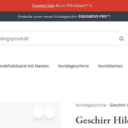
Summer Sale
: Bis zu 70% Rabatt!*
​
🌞
Entdecke unser neues Hundegeschirr
ERGOMOVE PRO™
!
undehalsband mit Namen
Hundegeschirre
Hundeleinen
Hundegeschirre
Geschirr 
Geschirr Hi