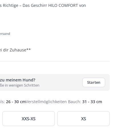
as Richtige – Das Geschirr HILO COMFORT von
Versand
ei dir Zuhause
**
 zu meinem Hund?
Starten
ße in wenigen Schritten
ls
:
26 - 30 cm
Verstellmöglichkeiten Bauch
:
31 - 33 cm
XXS-XS
XS