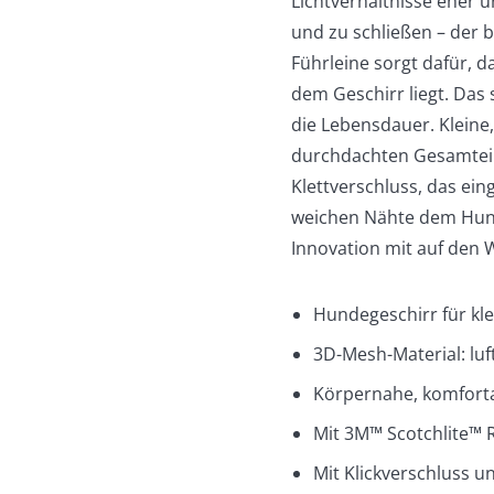
Lichtverhältnisse eher u
und zu schließen – der 
Führleine sorgt dafür, d
dem Geschirr liegt. Das 
die Lebensdauer. Kleine
durchdachten Gesamtein
Klettverschluss, das ei
weichen Nähte dem Hun
Innovation mit auf den 
Hundegeschirr für kle
3D-Mesh-Material: luf
Körpernahe, komfort
Mit 3M™ Scotchlite™ R
Mit Klickverschluss u