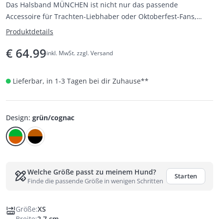
Das Halsband MÜNCHEN ist nicht nur das passende
Accessoire für Trachten-Liebhaber oder Oktoberfest-Fans,
sondern ein ganz besonderes Schmuckstück für alle, die auf
Produktdetails
hochwertige Materialien, sorgfältige Verarbeitung und
€
64.99
Nachhaltigkeit achten.
inkl. MwSt. zzgl. Versand
Lieferbar, in 1-3 Tagen bei dir Zuhause
**
Design
:
grün/cognac
Welche Größe passt zu meinem Hund?
Starten
Finde die passende Größe in wenigen Schritten
Größe
:
XS
Breite
:
2,7 cm