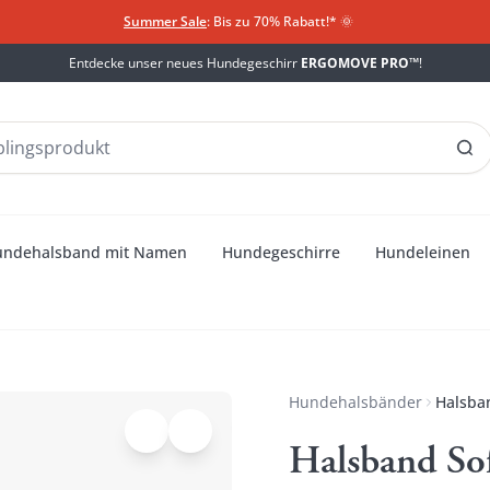
Summer Sale
: Bis zu 70% Rabatt!*
​
🌞
Entdecke unser neues Hundegeschirr
ERGOMOVE PRO™
!
undehalsband mit Namen
Hundegeschirre
Hundeleinen
Hundehalsbänder
Halsban
Halsband Sof