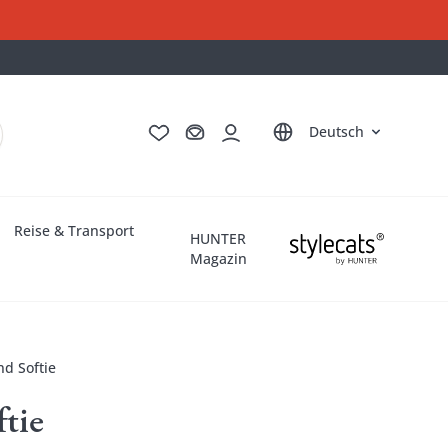
English
Français
Italiano
Nederlands
Deutsch
Reise & Transport
HUNTER
Magazin
d Softie
tie