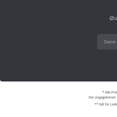
U
* Alle Pr
Der angegebenen Pr
** Gilt für Li