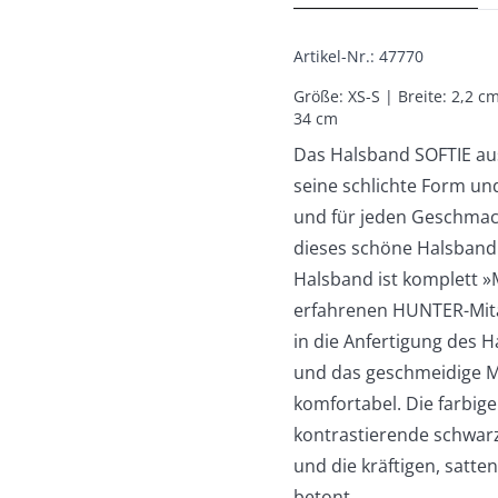
Artikel-Nr.
:
47770
Größe: XS-S | Breite: 2,2 c
34 cm
Das Halsband SOFTIE aus
seine schlichte Form un
und für jeden Geschmack
dieses schöne Halsband n
Halsband ist komplett »
erfahrenen HUNTER-Mita
in die Anfertigung des 
und das geschmeidige 
komfortabel. Die farbig
kontrastierende schwarz
und die kräftigen, satt
betont.