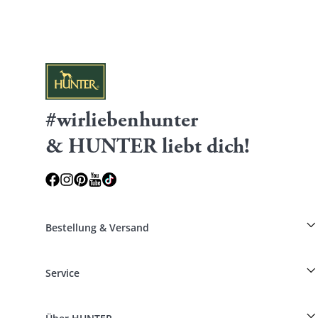
#wirliebenhunter
& HUNTER liebt dich!
Bestellung & Versand
Züchterrabatt auf HUNTER-Produkte
Service
Specials für Hundeprofis
Bestellungen als Gast
Dog Finder
Informationen zur Lieferung