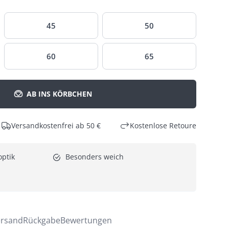
45
50
60
65
AB INS KÖRBCHEN
Versandkostenfrei ab 50 €
Kostenlose Retoure
optik
Besonders weich
rsand
Rückgabe
Bewertungen