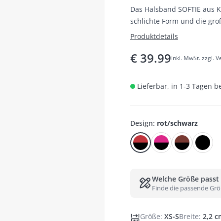
Das Halsband SOFTIE aus Ku
schlichte Form und die gro
jeden Geschmack geeignet.
Produktdetails
€
39.99
inkl. MwSt. zzgl. 
Lieferbar, in 1-3 Tagen b
Design
:
rot/schwarz
Welche Größe passt
Finde die passende Grö
Größe
:
XS-S
Breite
:
2,2 c