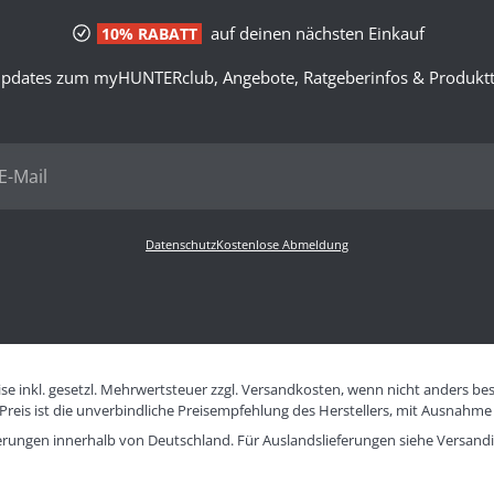
auf deinen nächsten Einkauf
10% RABATT
pdates zum myHUNTERclub, Angebote, Ratgeberinfos & Produktt
Datenschutz
Kostenlose Abmeldung
eise inkl. gesetzl. Mehrwertsteuer zzgl. Versandkosten, wenn nicht anders be
eis ist die unverbindliche Preisempfehlung des Herstellers, mit Ausnahme 
eferungen innerhalb von Deutschland. Für Auslandslieferungen siehe
Versand