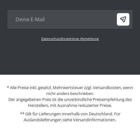
Datenschutz
Kostenlose Abmeldung
* Alle Preise inkl. gesetzl. Mehrwertsteuer zzgl. Versandkosten, wenn
nicht anders beschrieben.
Der angegebenen Preis ist die unverbindliche Preisempfehlung des
Herstellers, mit Ausnahme reduzierter Preise.
** Gilt für Lieferungen innerhalb von Deutschland. Für
Auslandslieferungen siehe
Versandinformationen.