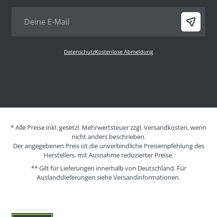
Datenschutz
Kostenlose Abmeldung
* Alle Preise inkl. gesetzl. Mehrwertsteuer zzgl. Versandkosten, wenn
nicht anders beschrieben.
Der angegebenen Preis ist die unverbindliche Preisempfehlung des
Herstellers, mit Ausnahme reduzierter Preise.
** Gilt für Lieferungen innerhalb von Deutschland. Für
Auslandslieferungen siehe
Versandinformationen.