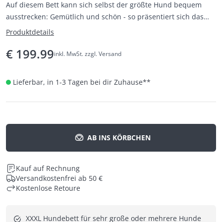
Auf diesem Bett kann sich selbst der größte Hund bequem
ausstrecken: Gemütlich und schön - so präsentiert sich das
erstklassige Hundebett LANCASTER XXXL.
Produktdetails
€
199.99
inkl. MwSt. zzgl. Versand
Lieferbar, in 1-3 Tagen bei dir Zuhause
**
AB INS KÖRBCHEN
Kauf auf Rechnung
Versandkostenfrei ab 50 €
Kostenlose Retoure
XXXL Hundebett für sehr große oder mehrere Hunde