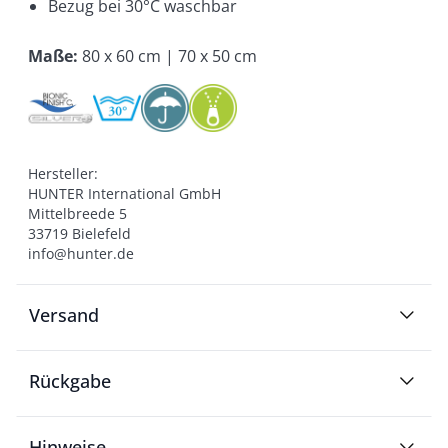
Bezug bei 30°C waschbar
Maße
:
80 x 60 cm | 70 x 50 cm
Hersteller:

HUNTER International GmbH

Mittelbreede 5

33719 Bielefeld

info@hunter.de
Versand
Rückgabe
Hinweise