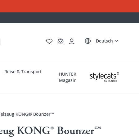
English
Français
Italiano
Nederlands
Deutsch
Reise & Transport
HUNTER
Magazin
ielzeug KONG® Bounzer™
zeug KONG® Bounzer™