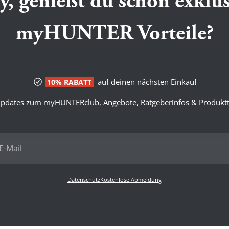
y, genießt du schon exklus
myHUNTER Vorteile?
auf deinen nächsten Einkauf
10% RABATT
pdates zum myHUNTERclub, Angebote, Ratgeberinfos & Produktt
Datenschutz
Kostenlose Abmeldung