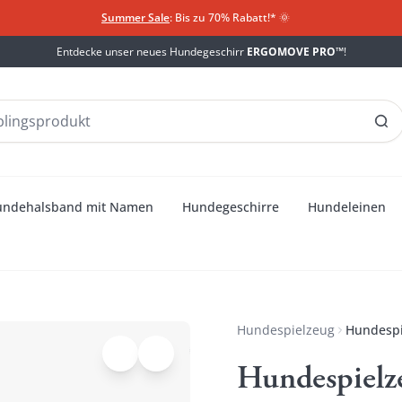
Summer Sale
: Bis zu 70% Rabatt!*
​
🌞
Entdecke unser neues Hundegeschirr
ERGOMOVE PRO™
!
undehalsband mit Namen
Hundegeschirre
Hundeleinen
Hundespielzeug
Hundesp
Hundespiel