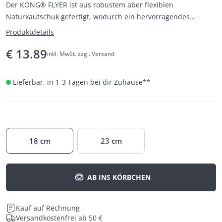
Der KONG® FLYER ist aus robustem aber flexiblen
Naturkautschuk gefertigt, wodurch ein hervorragendes
Flugverhalten der Frisbee ermöglicht wird.
Produktdetails
€
13.89
inkl. MwSt. zzgl. Versand
Lieferbar, in 1-3 Tagen bei dir Zuhause
**
18 cm
23 cm
AB INS KÖRBCHEN
Kauf auf Rechnung
Versandkostenfrei ab 50 €