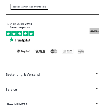
service[at]wirliebenhunter.de
Sieh dir unsere
20466
Bewertungen
an
Bestellung & Versand
Züchterrabatt auf HUNTER-Produkte
Service
Specials für Hundeprofis
Bestellungen als Gast
Dog Finder
Informationen zur Lieferung
Über HUNTER