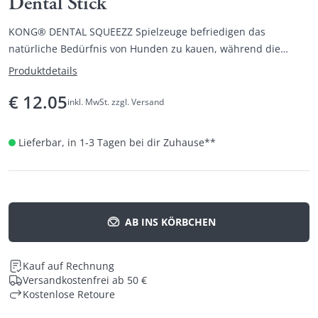
Dental Stick
KONG® DENTAL SQUEEZZ Spielzeuge befriedigen das
natürliche Bedürfnis von Hunden zu kauen, während die
strukturierten Noppen das Zahnfleisch angenehm massieren
Produktdetails
und die Zähne reinigen können.
€
12.05
inkl. MwSt. zzgl. Versand
Lieferbar, in 1-3 Tagen bei dir Zuhause
**
AB INS KÖRBCHEN
Kauf auf Rechnung
Versandkostenfrei ab 50 €
Kostenlose Retoure