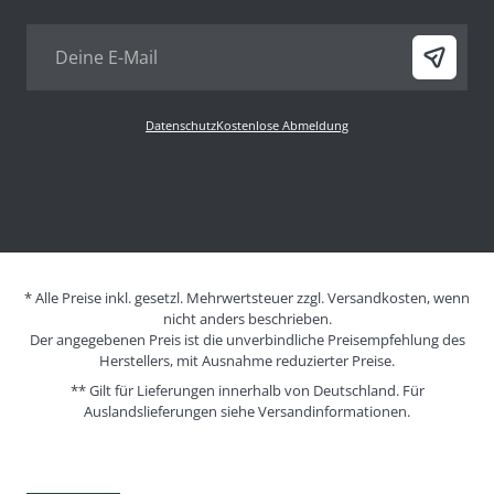
Datenschutz
Kostenlose Abmeldung
* Alle Preise inkl. gesetzl. Mehrwertsteuer zzgl. Versandkosten, wenn
nicht anders beschrieben.
Der angegebenen Preis ist die unverbindliche Preisempfehlung des
Herstellers, mit Ausnahme reduzierter Preise.
** Gilt für Lieferungen innerhalb von Deutschland. Für
Auslandslieferungen siehe
Versandinformationen.