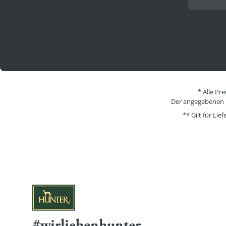
* Alle Pr
Der angegebenen Pr
** Gilt für Li
#wirliebenhunter