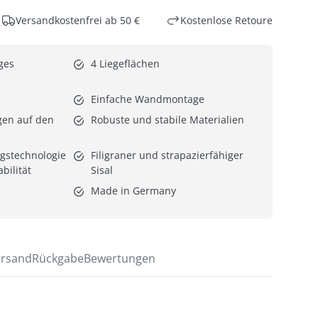
Versandkostenfrei ab 50 €
Kostenlose Retoure
es 
4 Liegeflächen
Einfache Wandmontage
gen auf den 
Robuste und stabile Materialien
gstechnologie 
Filigraner und strapazierfähiger 
bilität
Sisal
Made in Germany
rsand
Rückgabe
Bewertungen