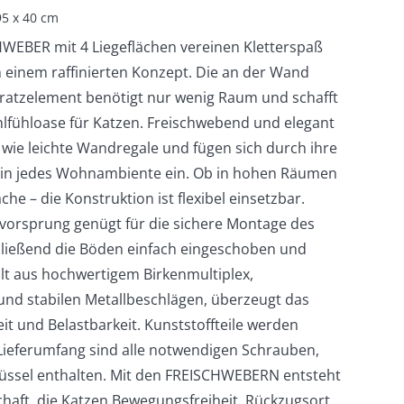
5 x 40 cm
WEBER mit 4 Liegeflächen vereinen Kletterspaß
einem raffinierten Konzept. Die an der Wand
 Kratzelement benötigt nur wenig Raum und schafft
lfühloase für Katzen. Freischwebend und elegant
 wie leichte Wandregale und fügen sich durch ihre
in jedes Wohnambiente ein. Ob in hohen Räumen
he – die Konstruktion ist flexibel einsetzbar.
dvorsprung genügt für die sichere Montage des
ießend die Böden einfach eingeschoben und
llt aus hochwertigem Birkenmultiplex,
 und stabilen Metallbeschlägen, überzeugt das
it und Belastbarkeit. Kunststoffteile werden
Lieferumfang sind alle notwendigen Schrauben,
lüssel enthalten. Mit den FREISCHWEBERN entsteht
schaft, die Katzen Bewegungsfreiheit, Rückzugsort