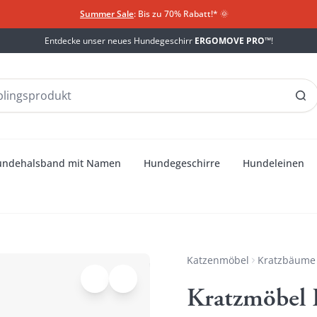
Summer Sale
: Bis zu 70% Rabatt!*
​
🌞
Entdecke unser neues Hundegeschirr
ERGOMOVE PRO™
!
undehalsband mit Namen
Hundegeschirre
Hundeleinen
Katzenmöbel
Kratzbäume
Kratzmöbel 