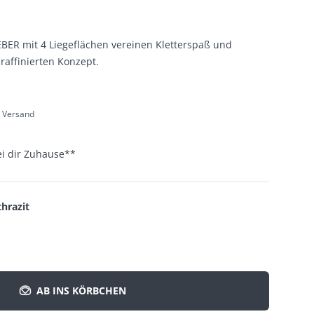
ER mit 4 Liegeflächen vereinen Kletterspaß und
affinierten Konzept.
l. Versand
ei dir Zuhause
**
hrazit
AB INS KÖRBCHEN