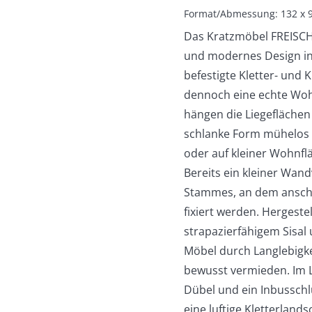
Format/Abmessung: 132 x 9
Das Kratzmöbel FREISCH
und modernes Design in 
befestigte Kletter- und
dennoch eine echte Woh
hängen die Liegeflächen
schlanke Form mühelos 
oder auf kleiner Wohnfläc
Bereits ein kleiner Wan
Stammes, an dem anschl
fixiert werden. Hergeste
strapazierfähigem Sisal
Möbel durch Langlebigke
bewusst vermieden. Im 
Dübel und ein Inbussch
eine luftige Kletterland