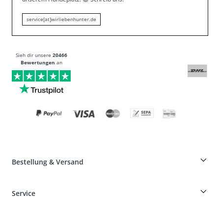
service[at]wirliebenhunter.de
Sieh dir unsere
20466
Bewertungen
an
Bestellung & Versand
Züchterrabatt auf HUNTER-Produkte
Service
Specials für Hundeprofis
Bestellungen als Gast
Dog Finder