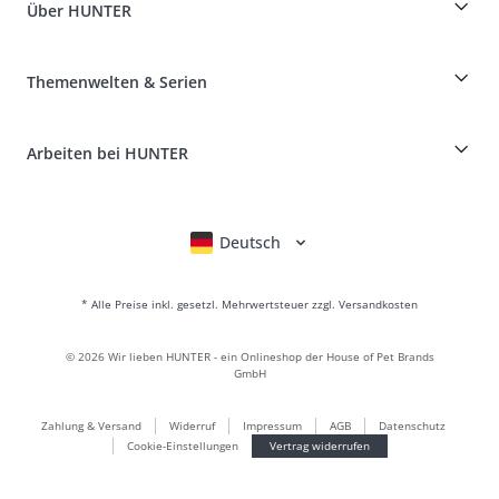
Informationen zur Lieferung
Über HUNTER
Rassentabelle
Widerruf
Reisen mit Hund
Zahlung & Versand
myHUNTERclub
Tierkrankenversicherung
Produkte reklamieren und zurücksenden
Themenwelten & Serien
It*s a family Business
Kundenkonto
Retouren-Portal
HUNTER Ledermanufaktur
FAQ & Hilfe
Boons
Leder ist unsere Leidenschaft
Arbeiten bei HUNTER
BVB Dortmund
HUNTER Shop & Factory Outlet
Canadian Up
Fan Collection
FC Bayern München
Deutsch
English
Français
Italiano
Nederlands
Für kleine Hunde
Geschenkewelt
* Alle Preise inkl. gesetzl. Mehrwertsteuer zzgl. Versandkosten
Handtaschen
Hundebekleidung
©
2026
Wir lieben HUNTER - ein Onlineshop der House of Pet Brands
Hundefutter
GmbH
Lederwelt
Zahlung & Versand
Widerruf
Impressum
AGB
Datenschutz
LOVE
Cookie-Einstellungen
Vertrag widerrufen
Maldon
München