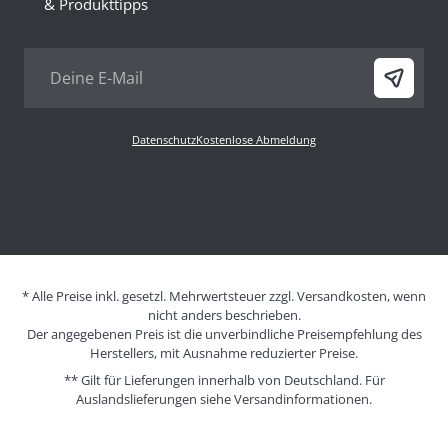
& Produkttipps
Datenschutz
Kostenlose Abmeldung
* Alle Preise inkl. gesetzl. Mehrwertsteuer zzgl. Versandkosten, wenn
nicht anders beschrieben.
Der angegebenen Preis ist die unverbindliche Preisempfehlung des
Herstellers, mit Ausnahme reduzierter Preise.
** Gilt für Lieferungen innerhalb von Deutschland. Für
Auslandslieferungen siehe
Versandinformationen.