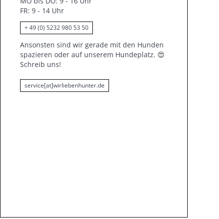
MO bis DO: 9 - 16 Uhr
FR: 9 - 14 Uhr
+ 49 (0) 5232 980 53 50
Ansonsten sind wir gerade mit den Hunden
spazieren oder auf unserem Hundeplatz.
😍
Schreib uns!
service[at]wirliebenhunter.de