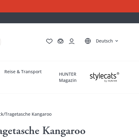
English
Français
Italiano
Nederlands
Deutsch
Reise & Transport
HUNTER
Magazin
ck/Tragetasche Kangaroo
agetasche Kangaroo