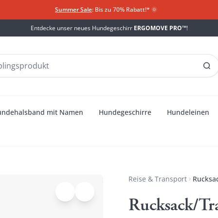
Summer Sale
: Bis zu 70% Rabatt!*
​
🌞
Entdecke unser neues Hundegeschirr
ERGOMOVE PRO™
!
undehalsband mit Namen
Hundegeschirre
Hundeleinen
Reise & Transport
Rucksa
Rucksack/Tr