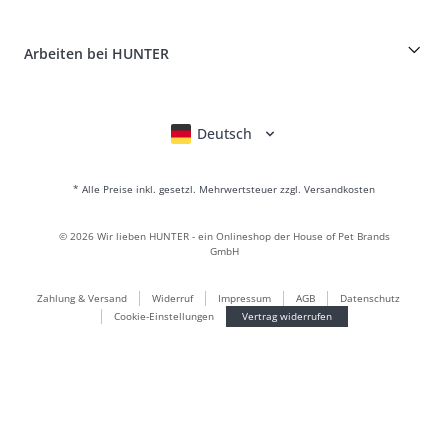
Kundenkonto
Retouren-Portal
HUNTER Ledermanufaktur
FAQ & Hilfe
Boons
Leder ist unsere Leidenschaft
Arbeiten bei HUNTER
BVB Dortmund
HUNTER Shop & Factory Outlet
Canadian Up
Fan Collection
FC Bayern München
Deutsch
English
Français
Italiano
Nederlands
Für kleine Hunde
Geschenkewelt
* Alle Preise inkl. gesetzl. Mehrwertsteuer zzgl. Versandkosten
Handtaschen
Hundebekleidung
©
2026
Wir lieben HUNTER - ein Onlineshop der House of Pet Brands
Hundefutter
GmbH
Lederwelt
Zahlung & Versand
Widerruf
Impressum
AGB
Datenschutz
LOVE
Cookie-Einstellungen
Vertrag widerrufen
Maldon
München
Nachhaltig
Newsletter Anmeldungen
Welpenwelt