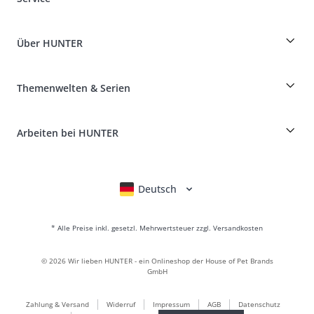
Specials für Hundeprofis
Bestellungen als Gast
Dog Finder
Informationen zur Lieferung
Über HUNTER
Rassentabelle
Widerruf
Reisen mit Hund
Zahlung & Versand
myHUNTERclub
Tierkrankenversicherung
Produkte reklamieren und zurücksenden
Themenwelten & Serien
It*s a family Business
Kundenkonto
Retouren-Portal
HUNTER Ledermanufaktur
FAQ & Hilfe
Boons
Leder ist unsere Leidenschaft
Arbeiten bei HUNTER
BVB Dortmund
HUNTER Shop & Factory Outlet
Canadian Up
Fan Collection
FC Bayern München
Deutsch
English
Français
Italiano
Nederlands
Für kleine Hunde
Geschenkewelt
* Alle Preise inkl. gesetzl. Mehrwertsteuer zzgl. Versandkosten
Handtaschen
Hundebekleidung
©
2026
Wir lieben HUNTER - ein Onlineshop der House of Pet Brands
Hundefutter
GmbH
Lederwelt
Zahlung & Versand
Widerruf
Impressum
AGB
Datenschutz
LOVE