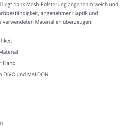
und liegt dank Mesh-Polsterung angenehm weich und
 Farbbeständigkeit, angenehmer Haptik und
ie verwendeten Materialien überzeugen.
chkeit
Material
er Hand
en DIVO und MALDON
H
