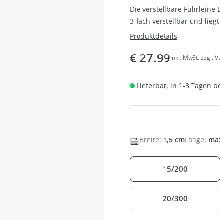
Die verstellbare Führleine 
3-fach verstellbar und li
leicht in der Hand.
Produktdetails
€
27.99
inkl. MwSt. zzgl. 
Lieferbar, in 1-3 Tagen b
Breite
:
1,5 cm
Länge
:
max
15/200
20/300