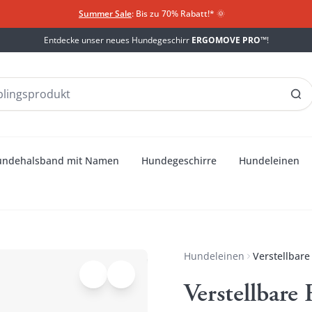
Summer Sale
: Bis zu 70% Rabatt!*
​
🌞
Entdecke unser neues Hundegeschirr
ERGOMOVE PRO™
!
undehalsband mit Namen
Hundegeschirre
Hundeleinen
Hundeleinen
Verstellbare
Verstellbare