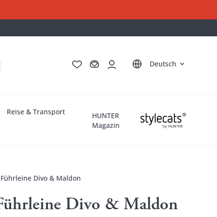
English
Français
Italiano
Nederlands
Deutsch
Reise & Transport
HUNTER
Magazin
 Führleine Divo & Maldon
 Führleine Divo & Maldon