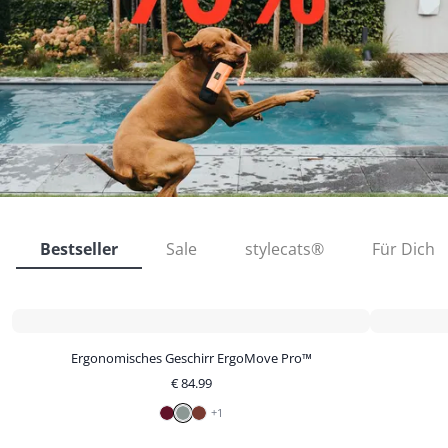
Bestseller
Sale
stylecats®
Für Dich
Ergonomisches Geschirr ErgoMove Pro™
€
84.99
+
1