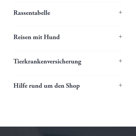
Du bist noch auf der Suche nach deinen passenden Begleiter?
Der Dogfinder kann dich bei deiner Entscheidung unterstützen.
+
Rassentabelle
Beliebte Hunderassen und ihre Merkmale auf einen Blick.
+
Reisen mit Hund
Tolle Reiseempfehlungen mit Hund vom Reisebüro TransGlobus
in Detmold.
+
Tierkrankenversicherung
Hier kannst du deinen Fellschatz optimal absichern!
+
Hilfe rund um den Shop
Hier findest du alle Hilfestellungen und Tipps rund um dein
Einkaufserlebnis.
Beliebte Fragen und Antworten findest du in unseren
FAQs.