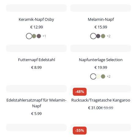
Keramik-Napf Osby
Melamin-Napf
€
12.99
€
15.99
+
1
+
2
Futternapf Edelstahl
Napfunterlage Selection
€
8.99
€
19.99
+
2
-
48
%
Edelstahlersatznapf für Melamin-
Rucksack/Tragetasche Kangaroo
Napf
€
31.00
€
59.99
€
5.99
-
55
%