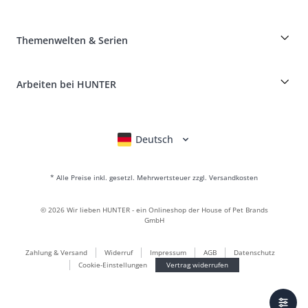
Rassentabelle
Widerruf
Reisen mit Hund
Zahlung & Versand
myHUNTERclub
Tierkrankenversicherung
Produkte reklamieren und zurücksenden
Themenwelten & Serien
It*s a family Business
Kundenkonto
Retouren-Portal
HUNTER Ledermanufaktur
FAQ & Hilfe
Boons
Leder ist unsere Leidenschaft
Arbeiten bei HUNTER
BVB Dortmund
HUNTER Shop & Factory Outlet
Canadian Up
Fan Collection
FC Bayern München
Deutsch
English
Français
Italiano
Nederlands
Für kleine Hunde
Geschenkewelt
* Alle Preise inkl. gesetzl. Mehrwertsteuer zzgl. Versandkosten
Handtaschen
Hundebekleidung
©
2026
Wir lieben HUNTER - ein Onlineshop der House of Pet Brands
Hundefutter
GmbH
Lederwelt
Zahlung & Versand
Widerruf
Impressum
AGB
Datenschutz
LOVE
Cookie-Einstellungen
Vertrag widerrufen
Maldon
München
Nachhaltig