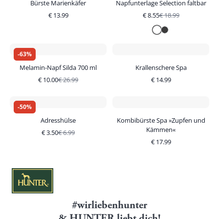
Bürste Marienkäfer
Napfunterlage Selection faltbar
€
13.99
€
8.55
€
18.99
-
63
%
Melamin-Napf Silda 700 ml
Krallenschere Spa
€
10.00
€
26.99
€
14.99
-
50
%
Adresshülse
Kombibürste Spa »Zupfen und
Kämmen«
€
3.50
€
6.99
€
17.99
#wirliebenhunter