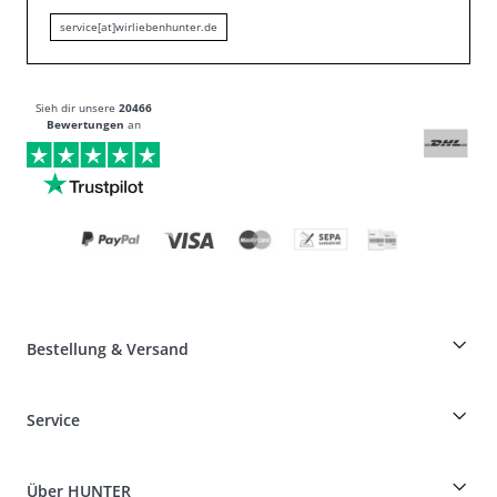
service[at]wirliebenhunter.de
Sieh dir unsere
20466
Bewertungen
an
Bestellung & Versand
Züchterrabatt auf HUNTER-Produkte
Service
Specials für Hundeprofis
Bestellungen als Gast
Dog Finder
Informationen zur Lieferung
Über HUNTER