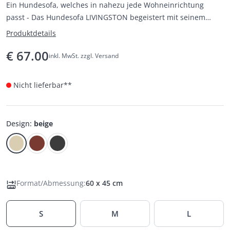
Ein Hundesofa, welches in nahezu jede Wohneinrichtung
passt - Das Hundesofa LIVINGSTON begeistert mit seinem
elegant-klassischen Look, einem feinen Strukturstoff und
Produktdetails
dezenten, warmen Farben.
€
67.00
inkl. MwSt. zzgl. Versand
Nicht lieferbar**
Design
:
beige
Format/Abmessung
:
60 x 45 cm
S
M
L